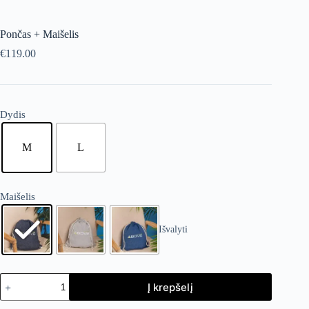
Pončas + Maišelis
€
119.00
Dydis
M
L
Maišelis
Išvalyti
produkto
Į krepšelį
kiekis:
Pončas