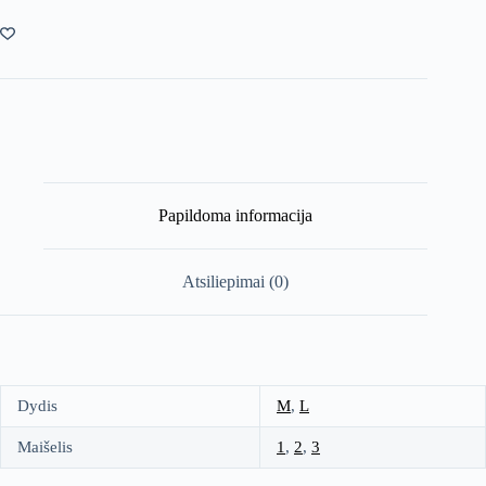
+
Maišelis
Papildoma informacija
Atsiliepimai (0)
Dydis
M
,
L
Maišelis
1
,
2
,
3